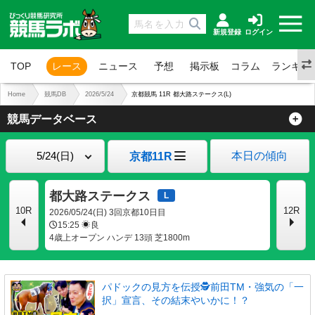
新規登録
ログイン
TOP
レース
ニュース
予想
掲示板
コラム
ランキン
Home
競馬DB
2026/5/24
京都競馬 11R 都大路ステークス(L)
競馬データベース
本日の傾向
京都11R
都大路ステークス
10R
12R
2026/05/24(日) 3回京都10日目
15:25
良
4歳上オープン ハンデ 13頭 芝1800m
パドックの見方を伝授🕵前田TM・強気の「一
択」宣言、その結末やいかに！？