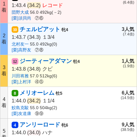
(6.4倍)
1
1:43.4
(34.2)
レコード
着
団野大成
56.0 492kg(－2)
[栗]須貝尚
⑦⑥
チェルビアット
3人気
10
牝4
(7.4倍)
2
1:43.7
(34.3)
１3/4
着
北村友一
55.0 492kg(0)
[栗]高野友
⑦⑧
ジーティーアダマン
1人気
12
牡4
(1.9倍)
3
1:43.8
(34.8)
クビ
着
川田将雅
57.0 512kg(6)
[栗]上村洋
④⑤
メリオーレム
6人気
8
牡5
(14.5倍)
4
1:44.0
(34.2)
１1/4
着
鮫島克駿
55.0 504kg(2)
[栗]友道康
⑨⑨
アンリーロード
9人気
4
牝6
(38.5倍)
5
1:44.0
(34.0)
ハナ