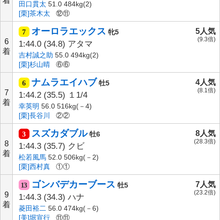
着
田口貫太
51.0 484kg(2)
[栗]茶木太
⑫⑪
オーロラエックス
5人気
7
牝5
(9.3倍)
6
1:44.0
(34.8)
アタマ
着
吉村誠之助
55.0 494kg(2)
[栗]杉山晴
⑥⑥
ナムラエイハブ
4人気
6
牡5
(8.1倍)
7
1:44.2
(35.5)
１1/4
着
幸英明
56.0 516kg(－4)
[栗]長谷川
②②
スズカダブル
8人気
3
牡6
(28.3倍)
8
1:44.3
(35.7)
クビ
着
松若風馬
52.0 506kg(－2)
[栗]西村真
①①
ゴンバデカーブース
7人気
13
牡5
(23.2倍)
9
1:44.3
(34.3)
ハナ
着
菱田裕二
56.0 474kg(－6)
[美]堀宣行
⑪⑪