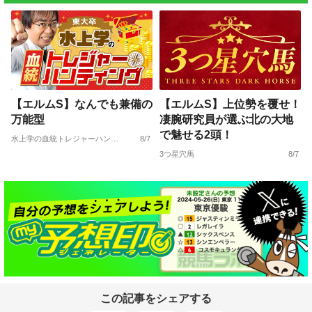
【エルムS】なんでも兼備の
【エルムS】上位勢を覆せ！
万能型
凄腕研究員が選ぶ北の大地
で魅せる2頭！
水上学の血統トレジャーハンティング
8/7
3つ星穴馬
8/7
この記事をシェアする