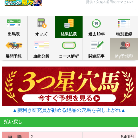
提供：久光＆前田のウマヒロバ
出馬表
オッズ
結果払戻
過去10年
出馬表
オッズ
結果払戻
過去10年
特別登録
展開予想
血統分析
コース解析
関連記事
M
展開予想
血統分析
コース解析
関連記事
My予想印
▲腕利き研究員が勧める絶品の穴馬を召し上がれ▲
払い戻し
単 勝
2
640円