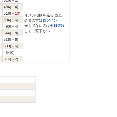
516(＋2)
494(＋4)
516(
＋10
)
オメガ指数を見るには、
504(－6)
会員の方は
ログイン
会員でない方は
会員登録
490(＋4)
してご覧下さい
544(＋8)
516(－6)
500(＋6)
484(0)
514(＋2)