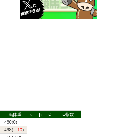
馬体重
α
β
Ω
Ω指数
480(0)
498(
－10
)