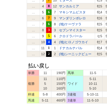
…
3
7
10
ミダース
牡5
…
4
8
12
サンカルミア
牡5
…
5
6
7
マキシマムビスタ
牝4
…
6
7
9
マンダリンボレロ
牡6
…
7
6
8
(地)ケーヴァラ
牡5
…
8
3
3
セブンマイスター
牡5
…
9
5
6
クロドラバール
セ5
…
10
4
4
(地)ヒロノゴウカイ
牡7
…
11
1
1
ドナカルナバル
牝4
…
12
2
2
(地)シーニックビュー
牡5
払い戻し
単勝
11
190円
馬単
11-5
11
110円
5-11
複勝
5
150円
ワイド
10-11
10
160円
5-10
枠連
5-8
400円
3連複
5-10-11
馬連
5-11
460円
3連単
11-5-10