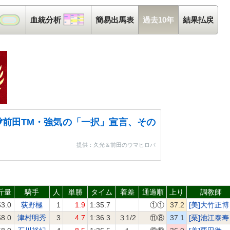
コース解析
血統分析
血統分析
簡易出馬表
過去10年
結果払戻
前田TM・強気の「一択」宣言、その
提供：久光＆前田のウマヒロバ
斤量
騎手
人
単勝
タイム
着差
通過順
上り
調教師
53.0
荻野極
1
1.9
1:35.7
①①
37.2
[美]大竹正博
58.0
津村明秀
3
4.7
1:36.3
３1/2
⑪⑧
37.1
[栗]池江泰寿