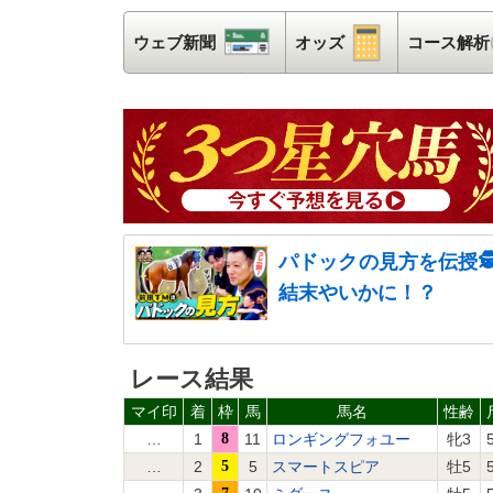
ウェブ新聞
ウェブ新聞
オッズ
オッズ
コース解析
パドックの見方を伝授
結末やいかに！？
レース結果
マイ印
着
枠
馬
馬名
性齢
…
1
8
11
ロンギングフォユー
牝3
…
2
5
5
スマートスピア
牡5