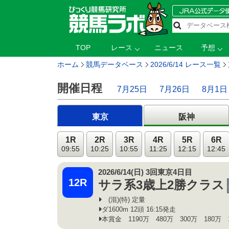
TOP
レース
ニュース
予想
ホーム
競馬データベース
2026/6/14 レース一覧
開催日程
7月25日
7月26日
8月1日
東京
阪神
1R
2R
3R
4R
5R
6R
09:55
10:25
10:55
11:25
12:15
12:45
2026/6/14(日) 3回東京4日目
12R
サラ系3歳上2勝クラス
(混)(特) 定量
ダ1600m 12頭 16:15発走
本賞金 1190万 480万 300万 180万 