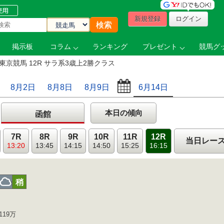
新規登録
ログイン
掲示板
コラム
ランキング
プレゼント
競馬グッ
東京競馬 12R サラ系3歳上2勝クラス
8月2日
8月8日
8月9日
6月14日
本日の傾向
函館
7R
8R
9R
10R
11R
12R
当日レー
13:20
13:45
14:15
14:50
15:25
16:15
曇
稍
119万