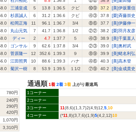
58.0
石川裕紀
4
8.5
1:36.5
１
⑫⑫
36.9
[美]栗田徹
58.0
三浦皇成
5
13.8
1:36.5
クビ
⑩⑨
37.2
[美]伊坂重信
56.0
杉原誠人
6
31.2
1:36.6
クビ
④③
37.8
[栗]斉藤崇史
58.0
松岡正海
11
96.1
1:36.7
3/4
⑧⑥
37.7
[美]伊藤伸一
58.0
丸山元気
7
41.7
1:36.8
1/2
②②
38.2
[栗]羽月友彦
58.0
ディー
2
4.7
1:37.7
５
④③
38.9
[美]千葉直人
58.0
ゴンサル
9
62.6
1:37.8
3/4
②③
39.0
[美]奥村武
58.0
菅原隆一
12
352.6
1:39.3
９
⑧⑨
39.9
[美]蛯名利弘
56.0
江田照男
10
88.6
1:39.3
ハナ
④⑥
40.3
[美]高木登
58.0
菊沢一樹
8
53.9
1:39.5
１1/2
⑦⑨
40.2
[美]金成貴史
通過順
1着
2着
3着
上がり最速馬
780円
1コーナー
240円
2コーナー
290円
3コーナー
11
(8,6)(1,3,7)2(4,9)12,
5
,
10
420円
4コーナー
(*
11
,8)(3,7,6)(1,9)
5
(4,2,12)
10
1,070円
3,310円