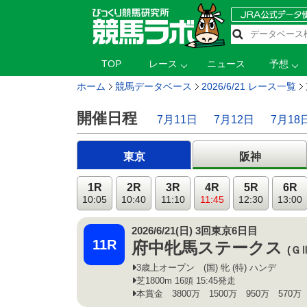
TOP
レース
ニュース
予想
ホーム
競馬データベース
2026/6/21 レース一覧
開催日程
7月11日
7月12日
7月18
東京
阪神
1R
2R
3R
4R
5R
6R
10:05
10:40
11:10
11:45
12:30
13:00
2026/6/21(日) 3回東京6日目
11R
府中牝馬ステークス
(Ｇ
3歳上オープン (国) 牝 (特) ハンデ
芝1800m 16頭 15:45発走
本賞金 3800万 1500万 950万 570万