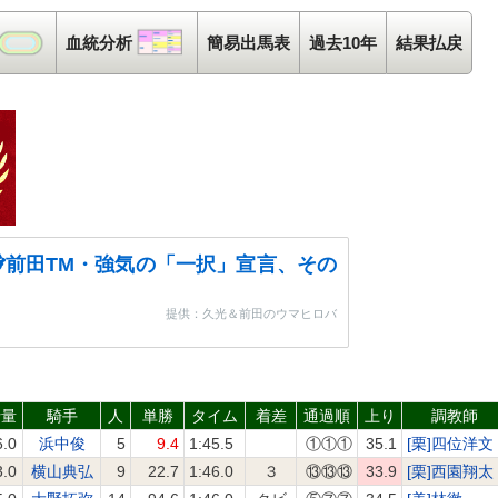
コース解析
血統分析
血統分析
簡易出馬表
過去10年
結果払戻
前田TM・強気の「一択」宣言、その
提供：久光＆前田のウマヒロバ
斤量
騎手
人
単勝
タイム
着差
通過順
上り
調教師
6.0
浜中俊
5
9.4
1:45.5
①①①
35.1
[栗]四位洋文
3.0
横山典弘
9
22.7
1:46.0
３
⑬⑬⑬
33.9
[栗]西園翔太