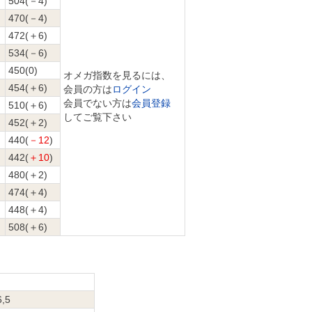
504(－4)
470(－4)
472(＋6)
534(－6)
450(0)
オメガ指数を見るには、
454(＋6)
会員の方は
ログイン
会員でない方は
会員登録
510(＋6)
してご覧下さい
452(＋2)
440(
－12
)
442(
＋10
)
480(＋2)
474(＋4)
448(＋4)
508(＋6)
6,5