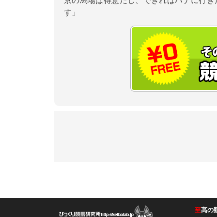
京の馬場は得意だし、できればハナに行き
す」
至
高の
競馬ラボ