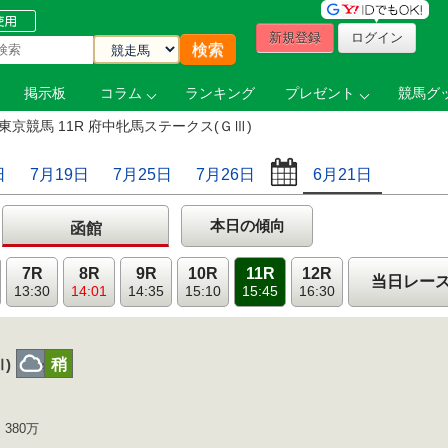
新規登録
ログイン
掲示板
コラム
ランキング
プレゼント
競馬グッ
東京競馬 11R 府中牝馬ステークス(ＧⅢ)
日
7月19日
7月25日
7月26日
6月21日
本日の傾向
函館
7R
8R
9R
10R
11R
12R
当日レー
13:30
14:01
14:35
15:10
15:45
16:30
曇
稍
Ⅲ)
 380万