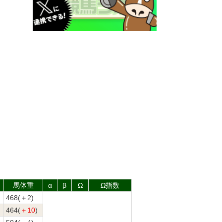
馬体重
α
β
Ω
Ω指数
468(＋2)
464(
＋10
)