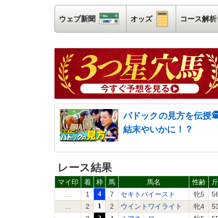
ウェブ新聞
ウェブ新聞
オッズ
オッズ
コース解析
パドックの見方を伝授
結末やいかに！？
レース結果
マイ印
着
枠
馬
馬名
性齢
…
1
4
7
セキトバイースト
牝5
5
…
2
1
2
ウイントワイライト
牝4
5