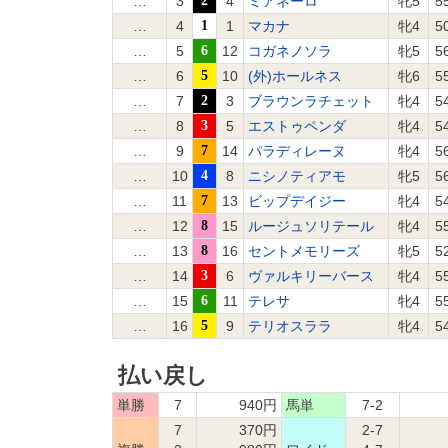
…
3
2
4
ミアネーロ
牝5
5
…
4
1
1
マカナ
牝4
5
…
5
6
12
コガネノソラ
牝5
5
…
6
5
10
(外)ホールネス
牝6
5
…
7
2
3
ブラウンラチェット
牝4
5
…
8
3
5
エストゥペンダ
牝4
5
…
9
7
14
パラディレーヌ
牝4
5
…
10
4
8
ニシノティアモ
牝5
5
…
11
7
13
ビップデイジー
牝4
5
…
12
8
15
ルージュソリテール
牝4
5
…
13
8
16
セントメモリーズ
牝5
5
…
14
3
6
ヴァルキリーバース
牝4
5
…
15
6
11
テレサ
牝4
5
…
16
5
9
テリオスララ
牝4
5
払い戻し
単勝
7
940円
馬単
7-2
7
370円
2-7