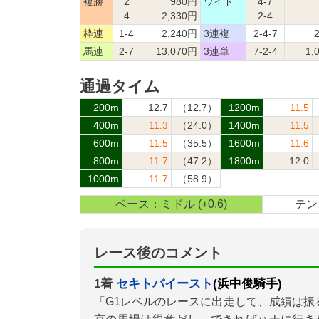
複勝
2
980円
ワイド
4-7
4
2,330円
2-4
枠連
1-4
2,240円
3連複
2-4-7
馬連
2-7
13,070円
3連単
7-2-4
1,
通過タイム
200m
12.7
（12.7）
1200m
11.5
400m
11.3
（24.0）
1400m
11.5
600m
11.5
（35.5）
1600m
11.6
800m
11.7
（47.2）
1800m
12.0
1000m
11.7
（58.9）
ペース：ミドル (+0.6)
テン：
レース後のコメント
1着
セキトバイースト
(浜中俊騎手)
「G1レベルのレースに出走して、成績は