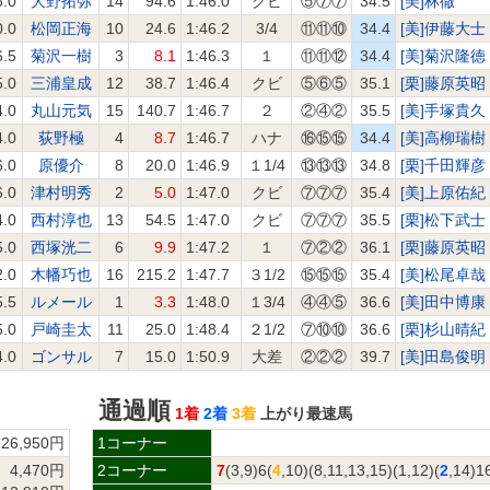
5.0
大野拓弥
14
94.6
1:46.0
クビ
⑤⑦⑦
34.5
[美]林徹
0.0
松岡正海
10
24.6
1:46.2
3/4
⑪⑪⑩
34.4
[美]伊藤大士
6.5
菊沢一樹
3
8.1
1:46.3
１
⑪⑪⑫
34.4
[美]菊沢隆徳
5.0
三浦皇成
12
38.7
1:46.4
クビ
⑤⑥⑤
35.1
[栗]藤原英昭
4.0
丸山元気
15
140.7
1:46.7
２
②④②
35.5
[美]手塚貴久
4.0
荻野極
4
8.7
1:46.7
ハナ
⑯⑮⑮
34.4
[美]高柳瑞樹
6.0
原優介
8
20.0
1:46.9
１1/4
⑬⑬⑬
34.8
[栗]千田輝彦
6.0
津村明秀
2
5.0
1:47.0
クビ
⑦⑦⑦
35.4
[美]上原佑紀
4.0
西村淳也
13
54.5
1:47.0
クビ
⑦⑦⑦
35.5
[栗]松下武士
5.0
西塚洸二
6
9.9
1:47.2
１
⑦②②
36.1
[栗]藤原英昭
2.0
木幡巧也
16
215.2
1:47.7
３1/2
⑮⑮⑮
35.4
[美]松尾卓哉
5.5
ルメール
1
3.3
1:48.0
１3/4
④④⑤
36.6
[美]田中博康
5.0
戸崎圭太
11
25.0
1:48.4
２1/2
⑦⑩⑩
36.6
[栗]杉山晴紀
4.0
ゴンサル
7
15.0
1:50.9
大差
②②②
39.7
[美]田島俊明
通過順
1着
2着
3着
上がり最速馬
26,950円
1コーナー
4,470円
2コーナー
7
(3,9)6(
4
,10)(8,11,13,15)(1,12)(
2
,14)1