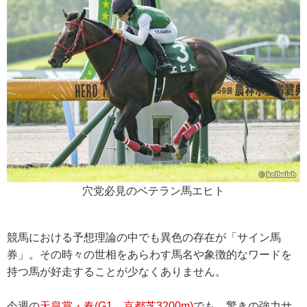
穴党必見のベテラン馬エヒト
競馬における予想理論の中でも異色の存在が「サイン馬
券」。その時々の世相をあらわす馬名や象徴的なワードを
持つ馬が好走することが少なくありません。
今週の
天皇賞・春(G1、京都芝3200m)
でも、驚きの強力サ