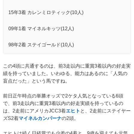
15年3着 カレンミロティック(10人)
09年1着 マイネルキッツ(12人)
98年2着 ステイゴールド(10人)
この4頭に共通するのは、前3走以内に重賞3着以内の好走実
績を持っていました。いわゆる、能力はあるのに「人気の
盲点だった」という馬ですね。
前日正午時点の単勝オッズで2ケタ人気となっている6頭
で、前3走以内に重賞3着以内の好走実績を持っているの
は、2走前にアメリカJCC3着
エヒト
と、2走前にステイヤー
ズS2着
マイネルカンパーナ
の2頭。
エヒトは続く日経賞でも少差の4着と、9歳を迎えても元気