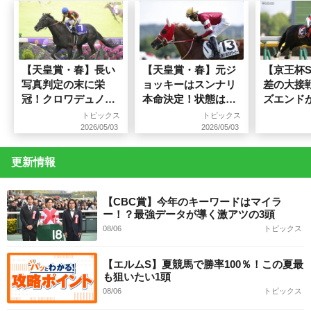
【天皇賞・春】長い
【天皇賞・春】元ジ
【京王杯
写真判定の末に栄
ョッキーはスンナリ
差の大接
冠！クロワデュノー
本命決定！状態は前
ズエンド
ルが春の盾制覇！
走以上！
覇！
トピックス
トピックス
2026/05/03
2026/05/03
更新情報
【CBC賞】今年のキーワードはマイラ
ー！？最強データが導く激アツの3頭
08/06
トピックス
【エルムS】夏競馬で勝率100％！この夏最
も狙いたい1頭
08/06
トピックス